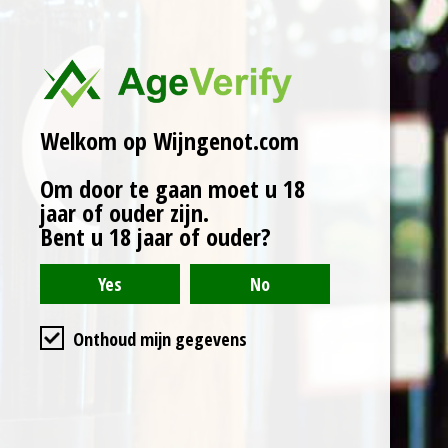
e
e
h
e
l
e
a
l
e
l
r
e
n
e
n
Welkom op Wijngenot.com
Om door te gaan moet u 18
jaar of ouder zijn.
Bent u 18 jaar of ouder?
Algemene voorwaarden
Onthoud mijn gegevens
Privacyverklaring
Cookieverklaring
Levertijd & verzendkosten