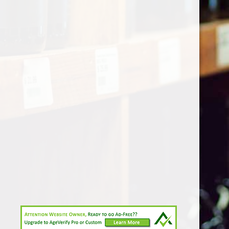
KVK nr. :
14089826
BTW nr. : NL815898150B01
© 2021 - 2026 Wijngenot
Powered by
JouwWeb