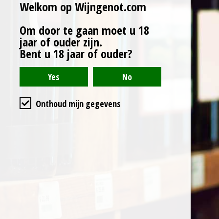
l
Welkom op Wijngenot.com
e
a
l
e
l
r
e
n
e
n
Om door te gaan moet u 18
Algemene voorwaarden
jaar of ouder zijn.
Bent u 18 jaar of ouder?
Privacyverklaring
Cookieverklaring
Levertijd & verzendkosten
Onthoud mijn gegevens
KVK nr. :
14089826
BTW nr. : NL815898150B01