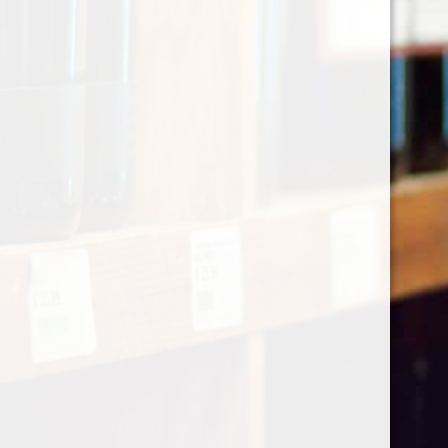
Algemene voorwaarden
Privacyverklaring
Cookieverklaring
Levertijd & verzendkosten
KVK nr. :
14089826
BTW nr. : NL815898150B01