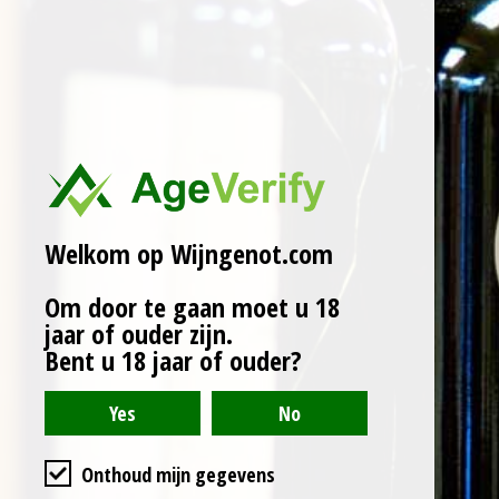
Welkom op Wijngenot.com
Om door te gaan moet u 18
jaar of ouder zijn.
Bodem
Bent u 18 jaar of ouder?
Klei - gebied dat wordt gekenmerkt door hell
sedimenten.
Vinificatie
Temperatuur gecontroleerde fermentatie in F
Onthoud mijn gegevens
maanden.