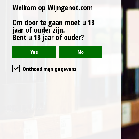
e
e
h
e
Welkom op Wijngenot.com
l
e
a
l
e
l
r
e
n
e
n
Om door te gaan moet u 18
jaar of ouder zijn.
Algemene voorwaarden
Bent u 18 jaar of ouder?
Privacyverklaring
Cookieverklaring
Levertijd & verzendkosten
Onthoud mijn gegevens
KVK nr. :
14089826
BTW nr. : NL815898150B01