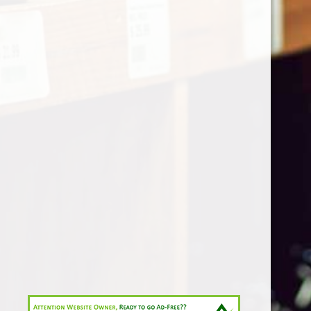
BTW nr. : NL815898150B01
© 2021 - 2026 Wijngenot
Powered by
JouwWeb