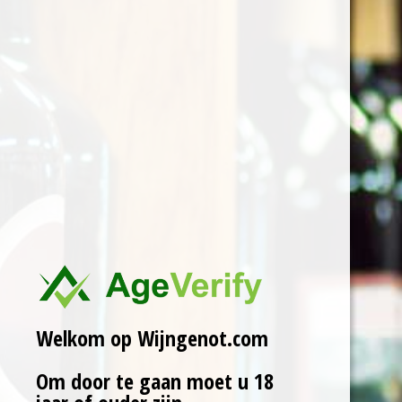
43% Chardonnay, 42% Pinot
Noir en 15% Pinot Meunier.
De Grande Réserve Brut is
de signature van
Champagne Gosset. Het is
de ware expressie van wat
Gosset moet uitstralen,
aldus de Jean Pierre
Mareigner, de
keldermeester. De neus
geurt dominerend naar fruit
gecombineerd met
verfrissende tonen.De
Welkom op Wijngenot.com
aanzet is romig en zacht. De
Chardonnay zorgt voor de
Om door te gaan moet u 18
fruitigheid, terwijl de Pinot