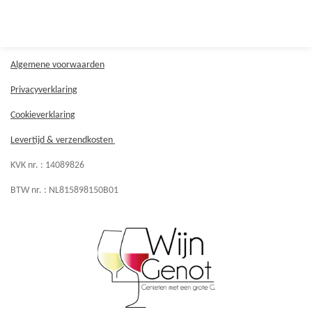
e
e
h
e
l
e
a
l
e
l
r
e
n
e
n
Algemene voorwaarden
Privacyverklaring
Cookieverklaring
Levertijd & verzendkosten
KVK nr. :
14089826
BTW nr. : NL815898150B01