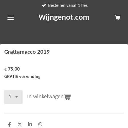
Bestellen vanaf 1 fles
Ga
direct
Wijngenot.com
naar
de
hoofdinhoud
Grattamacco 2019
€ 75,00
GRATIS verzending
In winkelwagen
D
D
S
D