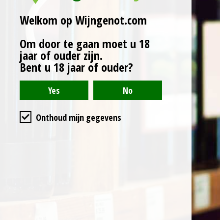
D
D
S
D
Welkom op Wijngenot.com
e
e
h
e
l
e
a
l
e
l
r
e
Om door te gaan moet u 18
n
e
n
jaar of ouder zijn.
Algemene voorwaarden
Bent u 18 jaar of ouder?
Privacyverklaring
Cookieverklaring
Onthoud mijn gegevens
Levertijd & verzendkosten
KVK nr. :
14089826
BTW nr. : NL815898150B01